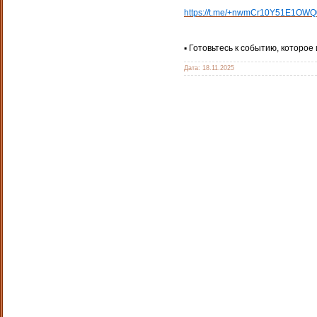
https://t.me/+nwmCr10Y51E1OWQ
▪️ Готовьтесь к событию, которо
Дата:
18.11.2025