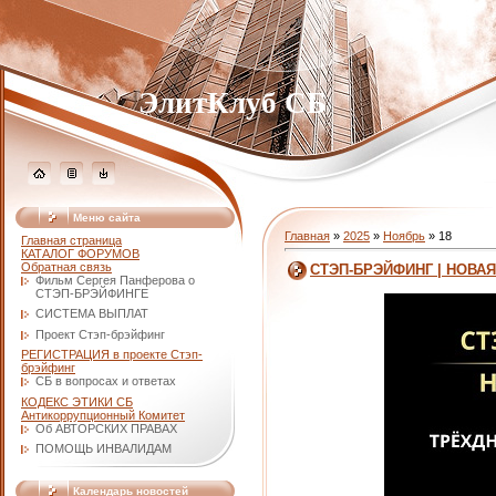
ЭлитКлуб СБ
Меню сайта
Главная
»
2025
»
Ноябрь
»
18
Главная страница
КАТАЛОГ ФОРУМОВ
Обратная связь
СТЭП-БРЭЙФИНГ | НОВА
Фильм Сергея Панферова о
СТЭП-БРЭЙФИНГЕ
СИСТЕМА ВЫПЛАТ
Проект Стэп-брэйфинг
РЕГИСТРАЦИЯ в проекте Стэп-
брэйфинг
СБ в вопросах и ответах
КОДЕКС ЭТИКИ СБ
Антикоррупционный Комитет
Об АВТОРСКИХ ПРАВАХ
ПОМОЩЬ ИНВАЛИДАМ
Календарь новостей