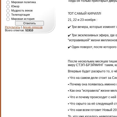
Тогда он только приоткрыл двер
Мировая политика
Юмор
Мудрость веков
ТОТ САМЫЙ КИРИЛЛ!
Телепортация
Мировая история
21, 22 и 23 ноября :
✔️ Три вечера, которые изменят х
Результаты
|
Архив опросов
Всего ответов:
51910
✔️ Три эксклюзивных эфира, где
"исправившей" жизни миллионов
✔️ Один поворот, после которог
После нескольких месяцев тиши
миру СТЭП-БРЭЙФИНГ таким, как
Впервые будет раскрыто то, о чё
▪️ Что на самом деле стоит за С
▪️ Почему она появилась именно в
▪️ Как она "исправила" жизни ми
▪️ Что и почему происходит с ней
▪️ Что скрыто за её следующей с
▪️ Что нам всем готовит Новый 20
То, что уже казалось невероятн