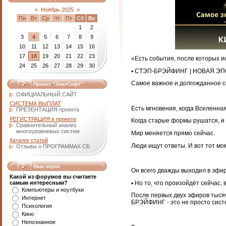
«
Ноябрь 2025
»
Пн
Вт
Ср
Чт
Пт
Сб
Вс
1
2
3
4
5
6
7
8
9
10
11
12
13
14
15
16
17
18
19
20
21
22
23
«Есть события, после которых ис
24
25
26
27
28
29
30
▪️ СТЭП-БРЭЙФИНГ | НОВАЯ Э
Самое важное и долгожданное с
Проект "ЭлитСофт"
ОФИЦИАЛЬНЫЙ САЙТ
СИСТЕМА ВЫПЛАТ
Есть мгновения, когда Вселенная
ПРЕЗЕНТАЦИЯ проекта
РЕГИСТРАЦИЯ в проекте
Когда старые формы рушатся, и 
Сравнительный анализ
многоуровневых систем
Мир меняется прямо сейчас.
Каталог статей
Люди ищут ответы. И вот тот мом
Отзывы о ПРОГРАММАХ СБ
Наш опрос
Он всего дважды выходил в эфир
Какой из форумов вы считаете
▪️ Но то, что произойдёт сейчас
самым интересным?
Компьютеры и ноутбуки
После первых двух эфиров тысяч
Интернет
БРЭЙФИНГ - это не просто систе
Психология
Кино
Непознанное