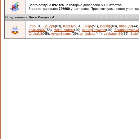
Всего создано
892
тем, в которые добавлено
5903
ответов.
Зарегистрировано
726660
участников. Приветствуем нового участн
Поздравляем с Днем Рождения!
Irma
(61)
,
Венера
(63)
,
ФарМуз
(51)
,
Griga
(51)
,
Иосиф
(69)
,
Ливанда
(44)
spartak007
(53)
,
Helen_vobike
(40)
,
jeadayDewwect
(40)
,
Thuddedeweawl
OrbistNib
(45)
,
royalmiltnamy
(39)
,
tembulator
(44)
,
yzubaaen80
(39)
,
Suitof