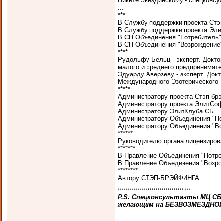
Никите Звездинскому - спецконсу
...
***
В Службу поддержки проекта Стэ
В Службу поддержки проекта Эл
В СП Объединения "Потребитель"
В СП Объединения "Возрождение
****
Рудольфу Бельц - эксперт. Докто
малого и среднего предпринимате
Эдуарду Аверзеву - эксперт. Док
Международного Эзотерического Ц
*****
Администратору проекта Стэп-бр
Администратору проекта ЭлитСо
Администратору ЭлитКлуба СБ
Администратору Объединения "П
Администратору Объединения "В
******
Руководителю органа лицензиров
*******
В Правление Объединения "Потре
В Правление Объединения "Возр
********
Автору СТЭП-БРЭЙФИНГА
*************************************
P.S. Спецконсультанты МЦ С
желающим на БЕЗВОЗМЕЗДНОЙ