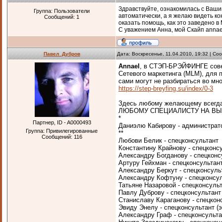
Здравствуйте, ознакомилась с Ваши
Группа: Пользователи
автоматически, а я желаю видеть ко
Сообщений:
1
оказать помощь, как это заведено в
С уважением Анна, мой Скайп annae
Павел_Дубров
Дата: Воскресенье, 11.04.2010, 19:32 | С
Annael
, в СТЭП-БРЭЙФИНГЕ совер
Сетевого маркетинга (MLM), для
сами могут не разбираться во
https://step-breyfing.su/index/0-3
Здесь любому желающему всег
ЛЮБОМУ СПЕЦИАЛИСТУ НА ВЫ
*
Партнер, ID - A0000493
Даниэлю Кабирову - администра
Группа: Привилегированные
**
Сообщений:
116
Любови Белик - спецконсультант
Константину Крайнову - спецконс
Александру Богданову - спецконс
Артуру Гейхман - спецконсультан
Александру Беркут - спецконсуль
Александру Кофтуну - спецконсу
Татьяне Назаровой - спецконсуль
Павлу Дуброву - спецконсультант
Станиславу Караганову - спецкон
Эвиду Энелу - спецконсультант (
Александру Граф - спецконсульта