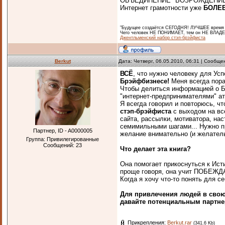
ОБЪЕДИНЕНИЕ "ВОЗРОЖДЕНИЕ"
Интернет грамотности уже
БОЛЕЕ 
"Будущее создаётся СЕГОДНЯ! ЛУЧШЕЕ время ч
Чего человек НЕ ПОНИМАЕТ, тем он НЕ ВЛАДЕЕ
Джентльменский набор стэп-брэйфиста
Berkut
Дата: Четверг, 06.05.2010, 06:31 | Сообщ
ВСЁ
, что нужно человеку для У
Брэйфбизнесе!
Меня всегда пор
Чтобы делиться информацией о Б
"интернет-предпринимателями" 
Я всегда говорил и повторюсь, 
стэп-брэйфиста
с выходом на вс
сайта, рассылки, мотиватора, н
семимильными шагами... Нужно пр
Партнер, ID - A0000005
желание внимательно (и желател
Группа: Привилегированные
Сообщений:
23
Что делает эта книга?
Она помогает прикоснуться к Исти
проще говоря, она учит ПОБЕЖ
Когда я хочу что-то понять для се
Для привлечения людей в свою 
давайте потенциальным партне
Прикрепления:
Berkut.rar
(341.6 Kb)