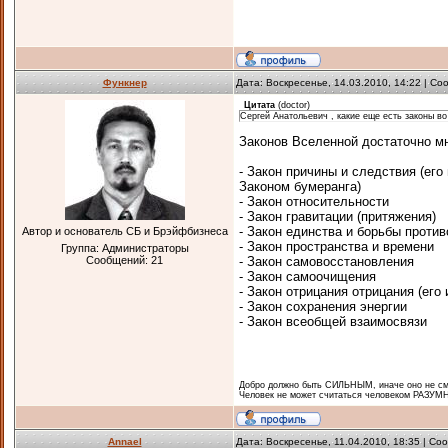
Функнер
Дата: Воскресенье, 14.03.2010, 14:22 | С
Цитата
(
doctor
)
Сергей Анатольевич , какие еще есть законы в
Законов Вселенной достаточно мн
- Закон причины и следствия (ег
Законом бумеранга)
- Закон относительности
- Закон гравитации (притяжения)
- Закон единства и борьбы проти
Автор и основатель СБ и Брэйфбизнеса
- Закон пространства и времени
Группа: Администраторы
Сообщений:
21
- Закон самовосстановления
- Закон самоочищения
- Закон отрицания отрицания (его
- Закон сохранения энергии
- Закон всеобщей взаимосвязи
Добро должно быть СИЛЬНЫМ, иначе оно не смо
Человек не может считаться человеком РАЗУМН
Annael
Дата: Воскресенье, 11.04.2010, 18:35 | С