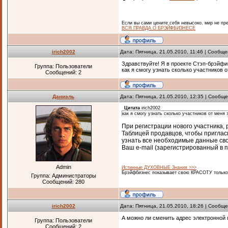
Если вы сами цените себя невысоко, мир не пр
ВСЯ ПРАВДА О БРЭЙФБИЗНЕСЕ
irich2002
Дата: Пятница, 21.05.2010, 11:46 | Сообщ
Здравствуйте! Я в проекте Стэп-брэйфин
Группа: Пользователи
как я смогу узнать сколько участников 
Сообщений:
2
Даниэль
Дата: Пятница, 21.05.2010, 12:35 | Сообщ
Цитата
irich2002
как я смогу узнать сколько участников от меня
При регистрации нового участника,
Таблицей продавцов, чтобы пригла
узнать все необходимые данные свое
Ваш e-mail (зарегистрированный в 
Admin
Истинные ДУХОВНЫЕ Знания >>>
Брэйфбизнес показывает свою КРАСОТУ только 
Группа: Администраторы
Сообщений:
280
irich2002
Дата: Пятница, 21.05.2010, 18:26 | Сообщ
А можно ли сменить адрес электронной п
Группа: Пользователи
Сообщений:
2