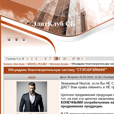
ЭлитКлуб СБ
8
Страница
8
из
28
«
1
2
…
6
7
9
10
…
27
28
»
Каталог форумов
»
БИЗНЕС-РАЗДЕЛ
»
Интернет-бизнес
»
Обсуждаем благотворительную си
Обсуждаем благотворительную систему "СТЭП-БРЭЙФИНГ"
algraf
Дата: Вторник, 02.02.2010, 11:34 | Сообщ
Уважаемый Neytral, если Вы НЕ 
ДАЕТ Вам права обвинять в НЕ п
Цепочки продвижения продукции
тот, на ком эта цепочка заканчи
КОНЕЧНЫМИ потребителями яв
продвижения продукции.
В СБ продукция распространяетс