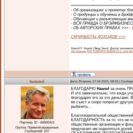
****************************************************
- Об организациях и проектах 
- О продукции и обучении в Брэй
- Обучающие и разъясняющие ма
- ВСЯ ПРАВДА О БРЭЙФБИЗНЕС
- ОБ АВТОРСКИХ ПРАВАХ >>> -
СКРИНШОТЫ ДОХОДОВ >>>
Haavid F. Haanel (Эвид Энел). Доктор экономиче
Построение ДОСТОЙНОГО БИЗНЕСА в сети Интерн
Бывалый
Дата: Вторник, 27.04.2010, 08:03 | Сообщ
БЛАГОДАРЮ
Haanel
за очень П
И это замечательно, что когда у
благодарит его за это деньгами. 
ее съест и скоро попросит другую
рыбачить...
Благотворительной общественной
БЛАГОДАРНОСТЬ за то, что не ход
Партнер, ID - A0000421
общественные организации и фон
Группа: Привилегированные
предлагает им поделиться долей 
Сообщений:
207