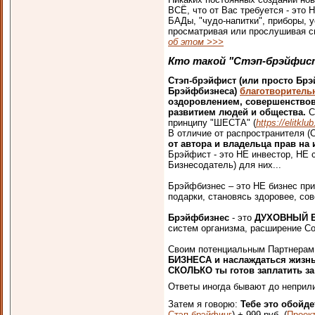
ВСЁ, что от Вас требуется - эт
БАДы, "чудо-напитки", приборы, у
просматривая или прослушивая 
об этом >>>
Кто такой "Стэп-брэйфис
Стэп-брэйфист (или просто Брэ
Брэйфбизнеса)
благотворител
оздоровлением, совершенство
развитием людей и общества.
С
принципу "ШЕСТА" (
https://elitkl
В отличие от распространителя
от автора и владельца прав на
Брэйфист - это НЕ инвестор, НЕ 
Бизнесодатель) для них...
Брэйфбизнес – это НЕ бизнес пр
подарки, становясь здоровее, со
Брэйфбизнес
- это
ДУХОВНЫЙ 
систем организма, расширение С
Своим потенциальным Партнерам 
БИЗНЕСА и наслаждаться жизнью
СКОЛЬКО ты готов заплатить з
Ответы иногда бывают до непри
Затем я говорю:
Тебе это обойде
Стэп-брэйфинг
) + 999 руб. (
Проек