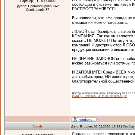
Партнер, ID - A0000002
состоящий в системе, являетс
Группа: Привилегированные
РАСПРОСТРАНЯЕТСЯ!
Сообщений:
37
Вы написали, что «Не правда не 
о компании можно поговорить.
ЛЮБОЙ стэп-брэйфист, в какой бы
КОМПАНИЯ! Так как он является 
сказать НЕ МОЖЕТ! Потому что, 
компании! И дистрибьютор ЛЮБОЙ
продукции компании и никакого о
НЕ ЗНАНИЕ ЗАКОНОВ не освобождае
нужно разбираться или хотя-бы 
И ЗАПОМНИТЕ! Среди ВСЕХ много
дистрибьютором, НИ инвесторо
благотворительной общественной 
Доктор юридических наук. Юрисконсульт ОО
О ЛИЦЕНЗИРОВАНИИ И СЕРТИФИКАЦИИ
Adonis
Дата: Вторник, 02.02.2010, 19:38 | Сообщ
Сегодня на лекции в университете 