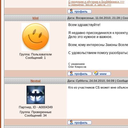
О продукции и обучении в Брэйфбизнесе >>>
О принципах "весов" и "шеста" >>>
kliol
Дата: Воскресенье, 11.04.2010, 21:28 | С
Всем здравствуйте!
Я недавно присоединился к проекту
Дело это нужное и важное.
Всем, кому интересны Законы Вселен
С удовольствием помогу разобрать
Группа: Пользователи
Сообщений:
1
С уважением
Олег Клиросов
Neytral
Дата: Суббота, 24.04.2010, 04:09 | Сообщ
Кто из участников СБ может мне объясн
Партнер, ID - A0004349
Группа: Проверенные
Сообщений:
34