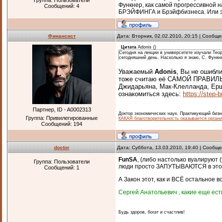
Группа: Пользователи
Функнер, как самой прогрессивной н
Сообщений:
4
БРЭЙФИНГА и Брэйфбизнеса. Или эт
Финансист
Дата: Вторник, 02.02.2010, 20:15 | Сообщ
Цитата
Adonis
(
)
Сегодня на лекции в университете изучали Теор
сегодняшний день. Насколько я знаю, С. Функ
Уважаемый
Adonis
, Вы не ошибл
тоже считаю её САМОЙ ПРАВИЛЬН
Джидарьяна, Мак-Клелланда, Ерш
ознакомиться здесь:
https://step-
Партнер, ID - A0002313
Доктор экономических наук. Практикующий бизне
Группа: Привилегированные
КАКАЯ благотворительность оказывается орга
Сообщений:
194
doctor
Дата: Суббота, 13.03.2010, 19:40 | Сообщ
FunSA
, (либо настолько вуалирую
Группа: Пользователи
люди просто ЗАПУТЫВАЮТСЯ в эт
Сообщений:
1
А Закон этот, как и ВСЁ остальное 
Сергей Анатольевич , какие еще ес
Будь здоров, богат и счастлив!