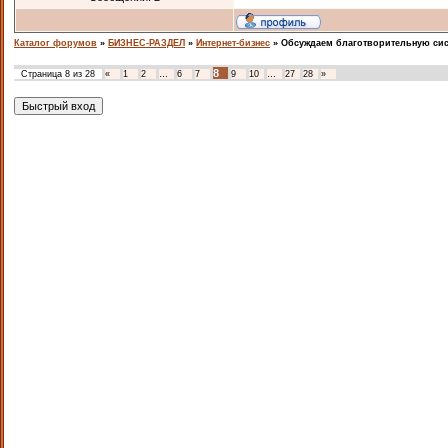
Каталог форумов
»
БИЗНЕС-РАЗДЕЛ
»
Интернет-бизнес
»
Обсуждаем благотворительную си
8
Страница
8
из
28
«
1
2
…
6
7
9
10
…
27
28
»