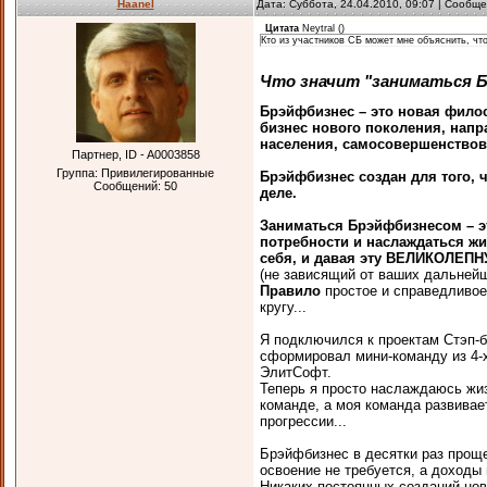
Haanel
Дата: Суббота, 24.04.2010, 09:07 | Сообщ
Цитата
Neytral
(
)
Кто из участников СБ может мне объяснить, что
Что значит "заниматься 
Брэйфбизнес – это новая фило
бизнес нового поколения, напр
населения, самосовершенствов
Партнер, ID - A0003858
Группа: Привилегированные
Брэйфбизнес создан для того, ч
Сообщений:
50
деле.
Заниматься Брэйфбизнесом – э
потребности и наслаждаться
себя, и давая эту ВЕЛИКОЛЕ
(не зависящий от ваших дальнейш
Правило
простое и справедливое:
кругу...
Я подключился к проектам Стэп-
сформировал мини-команду из 4-х
ЭлитСофт.
Теперь я просто наслаждаюсь жи
команде, а моя команда развива
прогрессии...
Брэйфбизнес в десятки раз проще
освоение не требуется, а доходы 
Никаких постоянных созданий нов