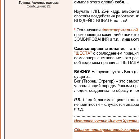
смысле этого слова)
себя
...
Группа: Администраторы
Сообщений:
21
Изучать НЛП, 25-й кадр, альфа-ги
способы воздействия работают, 
ВОЗДЕЙСТВОВАТЬ на вас!
!
Организации
благотворительно
применяющие какие-либо психот
ЗОМБИРОВАНИЯ и т.п.,
лишаютс
Самосовершенствование
– это 
"ШЕСТА"
с соблюдением принципа
самосовершенствование - это ра
соблюдением принципа "НЕ НАВР
ВАЖНО!
Не нужно путать Бога (п
сущего...
Бог (Творец, Эгрегор) – это сам
управляющий определёнными проце
людей, созданных по образу и по
P.S.
Людей, занимающихся только
неприятности – случаются аварии
и т.д.
****************************************************
Истинное учение Иисуса Христа 
Сборник четверостиший из цикла 