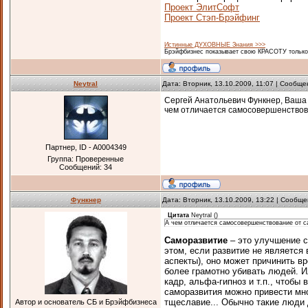
Проект ЭлитСофт
Проект Стэп-Брэйфинг
Истинные ДУХОВНЫЕ Знания >>>
Брэйфбизнес показывает свою КРАСОТУ только 
Neytral
Дата: Вторник, 13.10.2009, 11:07 | Сообщ
Сергей Анатольевич Функнер, Ваша 
чем отличается самосовершенствов
Партнер, ID - A0004349
Группа: Проверенные
Сообщений:
34
Функнер
Дата: Вторник, 13.10.2009, 13:22 | Сообщ
Цитата
Neytral
(
)
А чем отличается самосовершенствование от с
Саморазвитие
– это улучшение с
этом, если развитие не являетс
аспекты), оно может причинить вр
более грамотно убивать людей. И
кадр, альфа-гипноз и т.п., что
саморазвития можно привести мно
тщеславие... Обычно такие люди 
Автор и основатель СБ и Брэйфбизнеса