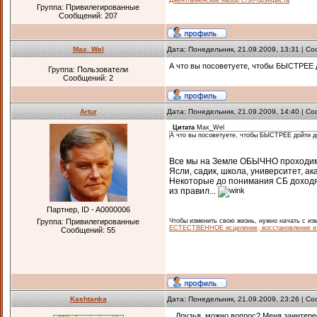
Джентльменский набор стэп-брэйфиста
Группа: Привилегированные
Сообщений:
207
Max_Wel
Дата: Понедельник, 21.09.2009, 13:31 | С
А что вы посоветуете, чтобы БЫСТРЕ
Группа: Пользователи
Сообщений:
2
Artur
Дата: Понедельник, 21.09.2009, 14:40 | С
Цитата
Max_Wel
А что вы посоветуете, чтобы БЫСТРЕЕ дойти
Все мы на Земле ОБЫЧНО проходим 
Ясли, садик, школа, университет, 
Некоторые до понимания СБ доходят
из правил...
Партнер, ID - A0000006
Чтобы изменить свою жизнь, нужно начать с изм
Группа: Привилегированные
ЕСТЕСТВЕННОЕ исцеление, восстановление и 
Сообщений:
55
Kashtanka
Дата: Понедельник, 21.09.2009, 23:26 | С
...Друзья, можно вопрос? Меня заинтере