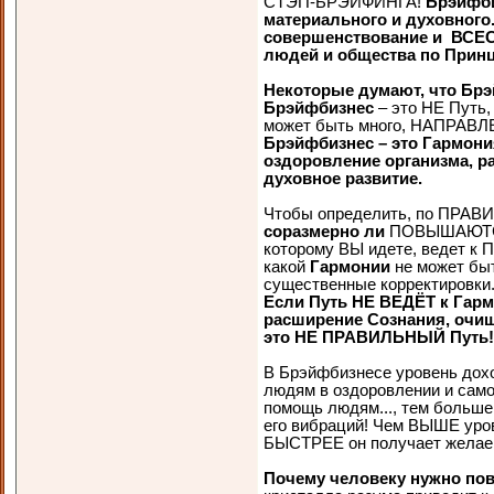
СТЭП-БРЭЙФИНГА!
Брэйфби
материального и духовного
совершенствование и ВСЕС
людей и общества по Принц
Некоторые думают, что Брэй
Брэйфбизнес
– это НЕ Путь
может быть много, НАПРАВЛ
Брэйфбизнес – это Гармон
оздоровление организма, р
духовное развитие.
Чтобы определить, по ПРАВИ
соразмерно ли
ПОВЫШАЮТСЯ В
которому ВЫ идете, ведет к П
какой
Гармонии
не может быт
существенные корректировки..
Если Путь НЕ ВЕДЁТ к Гар
расширение Сознания, очищ
это НЕ ПРАВИЛЬНЫЙ Путь!
В Брэйфбизнесе уровень доход
людям в оздоровлении и сам
помощь людям..., тем больше
его вибраций! Чем ВЫШЕ уров
БЫСТРЕЕ он получает желае
Почему человеку нужно пов