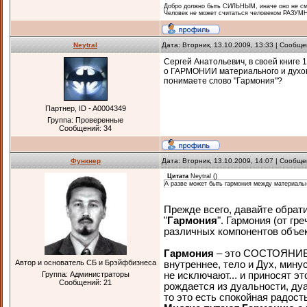
Добро должно быть СИЛЬНЫМ, иначе оно не смо
Человек не может считаться человеком РАЗУМН
Neytral
Дата: Вторник, 13.10.2009, 13:33 | Сообщ
Сергей Анатольевич, в своей книге 1
о ГАРМОНИИ материального и духов
понимаете слово "Гармония"?
Партнер, ID - A0004349
Группа: Проверенные
Сообщений:
34
Функнер
Дата: Вторник, 13.10.2009, 14:07 | Сообщ
Цитата
Neytral
(
)
А разве может быть гармония между материаль
Прежде всего, давайте обрат
"
Гармония
". Гармония (от гр
различных компонентов объект
Гармония
– это СОСТОЯНИЕ, 
Автор и основатель СБ и Брэйфбизнеса
внутреннее, тело и Дух, минус
Группа: Администраторы
не исключают... и приносят э
Сообщений:
21
рождается из дуальности, дуа
то это есть спокойная радость