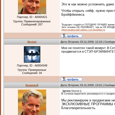
Это ж как можно усложнить даже
Чтобы открыть сейф, нужно прос
Брэйфбизнеса.
Партнер, ID - A0000421
Группа: Привилегированные
Сообщений:
207
"Будущее создаётся СЕГОДНЯ! ЛУЧШЕЕ время ч
Чего человек НЕ ПОНИМАЕТ, тем он НЕ ВЛАДЕЕ
Джентльменский набор стэп-брэйфиста
Neytral
Дата: Вторник, 03.11.2009, 12:16 | Сообщ
Мне не понятен такой момент. В Се
продвигается в СТЭП-БРЭЙФИНГЕ
Партнер, ID - A0004349
Группа: Проверенные
Сообщений:
34
Бывалый
Дата: Вторник, 03.11.2009, 13:01 | Сообщ
Цитата
Neytral
(
)
В Сетевом маркетинге рекламируется и продви
Мы рекламируем и продвигаем н
ЭКСКЛЮЗИВНЫЕ ПРОГРАММЫ О
Благотворительность.