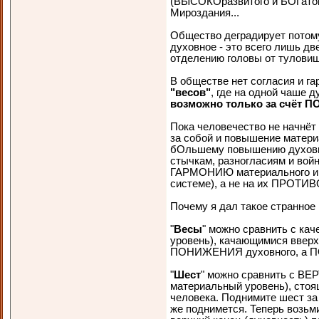
(ВЫСОКОразвитого и БОГатог
Мироздания...
Общество деградирует потому
духовное - это всего лишь дв
отделению головы от туловищ
В обществе нет согласия и га
"весов"
, где на одной чаше д
возможно только за счёт 
Пока человечество не начнёт
за собой и повышение матери
бОльшему повышению духовнос
стычкам, разногласиям и войн
ГАРМОНИЮ материального и д
системе), а не на их ПРОТ
Почему я дал такое странное 
"
Весы
" можно сравнить с кач
уровень), качающимися вверх
ПОНИЖЕНИЯ духовного, а П
"
Шест
" можно сравнить с ВЕ
материальный уровень), стоя
человека. Поднимите шест за 
же поднимется. Теперь возьм