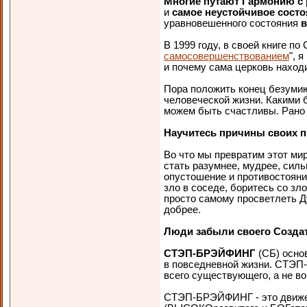
Многие путают Гармонию с
и
самое неустойчивое сост
уравновешенного состояния
в
В 1999 году, в своей книге 
самосовершенствованием
", 
и почему сама церковь находи
Пора положить конец безумию
человеческой жизни. Какими 
можем быть счастливы. Рано 
Научитесь причины своих п
Во что мы превратим этот мир
стать разумнее, мудрее, сил
опустошение и противостояния
зло в соседе, боритесь со зл
просто самому просветлеть Ду
добрее.
Люди забыли своего Создате
СТЭП-БРЭЙФИНГ
(СБ) основ
в повседневной жизни. СТЭП
всего существующего, а не во
СТЭП-БРЭЙФИНГ - это движе