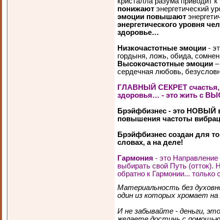
кристалла разума приводит к
понижают
энергетический уро
эмоции повышают
энергетич
энергетического уровня чел
здоровье…
Низкочастотные эмоции
- э
гордыня, ложь, обида, сомнен
Высокочастотные эмоции
–
сердечная любовь, безусловн
ГЛАВНЫЙ СЕКРЕТ счастья, у
здоровья… - это жить с ВЫ
Брэйфбизнес - это НОВЫЙ 
повышения частоты вибрац
Брэйфбизнес создан для тог
словах, а на деле!
Гармония
- это Направление 
выбирать свой Путь (отток). 
обратно к Гармонии... только 
Материальность без духовно
один из которых хромает на л
И не забывайте - деньги, эт
желаете достичь с помощью 