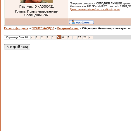
"Будущее создаётся СЕГОДНЯ! ЛУЧШЕЕ время ч
Партнер, ID - A0000421
Чего человек НЕ ПОНИМАЕТ, тем он НЕ ВЛАДЕЕ
Джентльменский набор стэп-брэйфиста
Группа: Привилегированные
Сообщений:
207
Каталог форумов
»
БИЗНЕС-РАЗДЕЛ
»
Интернет-бизнес
»
Обсуждаем благотворительную си
5
Страница
5
из
28
«
1
2
3
4
6
7
…
27
28
»