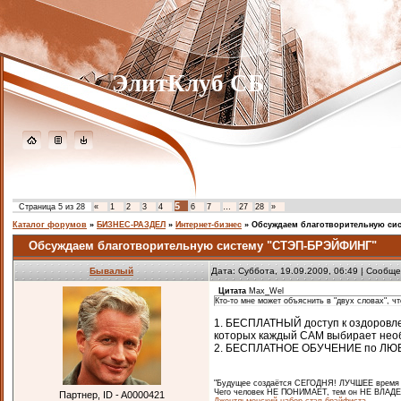
ЭлитКлуб СБ
5
Страница
5
из
28
«
1
2
3
4
6
7
…
27
28
»
Каталог форумов
»
БИЗНЕС-РАЗДЕЛ
»
Интернет-бизнес
»
Обсуждаем благотворительную си
Обсуждаем благотворительную систему "СТЭП-БРЭЙФИНГ"
Бывалый
Дата: Суббота, 19.09.2009, 06:49 | Сообщ
Цитата
Max_Wel
Кто-то мне может объяснить в "двух словах",
1. БЕСПЛАТНЫЙ доступ к оздоровл
которых каждый САМ выбирает необ
2. БЕСПЛАТНОЕ ОБУЧЕНИЕ по ЛЮБЫМ
"Будущее создаётся СЕГОДНЯ! ЛУЧШЕЕ время ч
Чего человек НЕ ПОНИМАЕТ, тем он НЕ ВЛАДЕЕ
Партнер, ID - A0000421