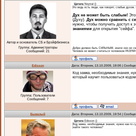
Цитата
Neytral
(
)
Но ведь есть люди, как говорят, слабые духом.
Дух не может быть слабым!
Это
(Духу).
Дух можно сравнить с с
нужно, чтобы получить доступ к
знаниями
для открытия "сейфа".
Автор и основатель СБ и Брэйфбизнеса
Группа: Администраторы
Добро должно быть СИЛЬНЫМ, иначе оно не смо
Сообщений:
21
Человек не может считаться человеком РАЗУМН
Edisson
Дата: Вторник, 13.10.2009, 19:06 | Сообщ
Код замка, необходимые знания, ну
который научит пользоваться кодом.
Группа: Пользователи
Сообщений:
7
Бывалый
Дата: Вторник, 13.10.2009, 19:54 | Сообщ
Цитата
Edisson
(
)
Код замка, необходимые знания, нужно как-то 
найти такого человека?