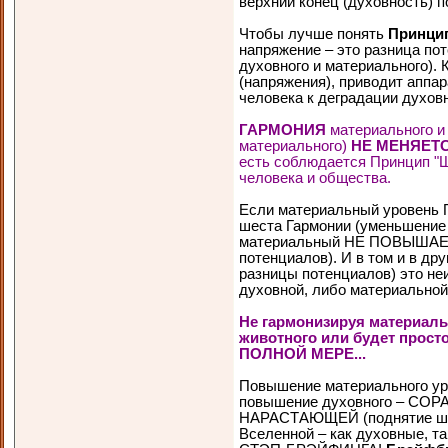
верхний конец (духовность) п
Чтобы лучше понять
Принци
напряжение – это разница по
духовного и материального).
(напряжения), приводит аппар
человека к деградации духовн
ГАРМОНИЯ
материального и 
материального)
НЕ МЕНЯЕТСЯ
есть соблюдается Принцип "Ш
человека и общества.
Если материальный уровен
шеста Гармонии (уменьшение
материальный НЕ ПОВЫШАЕТС
потенциалов). И в том и в др
разницы потенциалов) это неи
духовной, либо материальной
Не гармонизируя материаль
животного или будет прос
ПОЛНОЙ МЕРЕ...
Повышение материального ур
повышение духовного – СО
НАРАСТАЮЩЕЙ (поднятие шеста
Вселенной – как духовные, т