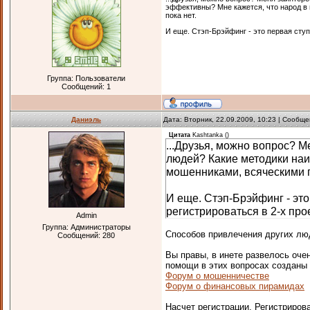
эффективны? Мне кажется, что народ в
пока нет.
И еще. Стэп-Брэйфинг - это первая ступ
Группа: Пользователи
Сообщений:
1
Даниэль
Дата: Вторник, 22.09.2009, 10:23 | Сообщ
Цитата
Kashtanka
(
)
...Друзья, можно вопрос? Ме
людей? Какие методики наи
мошенниками, всяческими п
И еще. Стэп-Брэйфинг - это
регистрироваться в 2-х про
Admin
Группа: Администраторы
Способов привлечения других лю
Сообщений:
280
Вы правы, в инете развелось оче
помощи в этих вопросах созданы
Форум о мошенничестве
Форум о финансовых пирамидах
Насчет регистрации. Регистриров