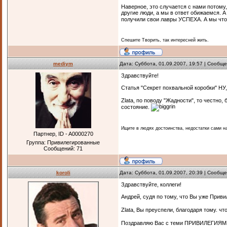
Наверное, это случается с нами потому,
другие люди, а мы в ответ обижаемся. 
получили свои лавры УСПЕХА. А мы чт
Cпешите Творить, так интересней жить.
mediym
Дата: Суббота, 01.09.2007, 19:57 | Сообщ
Здравствуйте!
Статья "Секрет похвальной коробки" НУ,
Zlata, по поводу "Жадности", то честно
состояние.
Ищите в людях достоинства, недостатки сами н
Партнер, ID - A0000270
Группа: Привилегированные
Сообщений:
71
koroli
Дата: Суббота, 01.09.2007, 20:39 | Сообщ
Здравствуйте, коллеги!
Андрей, судя по тому, что Вы уже Прив
Zlata, Вы преуспели, благодаря тому. 
Поздравляю Вас с теми ПРИВИЛЕГИЯМИ, к