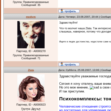
Группа: Привилегированные
Сообщений:
35
mediym
Дата: Четверг, 23.08.2007, 20:44 | Сообщ
Здравствуйте!
Что-то молчит наша Zlata. Так интерес
слышишь, наверное, потому что доходит
Ищите в людях достоинства, недостатки сами н
Партнер, ID - A0000270
Группа: Привилегированные
Сообщений:
71
Zlata
Дата: Суббота, 25.08.2007, 13:06 | Сообщ
Здравствуйте уважаемые господ
Сегоня я хочу отвлечь ваше вним
Но это мое мнение,
а свое 
И так приступим.
Психокомплексы: тон
Партнер, ID - A0000023
Человеческие отношения строятся
Группа: Друзья
но достаточно для управления л