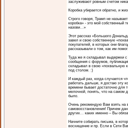
заслуживают ровным счетом никак
Коробка убирается обратно, и жиз
Строго говоря, Трамп не называе
коробка» - это мой собственный т
назови…»
Этот рассказ «Большого Дональда
завел и свою собственную «похва
покупателей, в которых они бла
рассказывали о том, как им помо
Туда же я складывал выдержки с 
сообщения с форумов, публикаций
складывал в свою «похвальную кор
под столом. :)
И каждый раз, когда случается чт
работать дальше, я достаю эту к
времени бывает достаточно для т
мелочной, понять, что на самом д
было.
Очень рекомендую Вам взять на в
самовосстановления! Причем данн
других… каких именно – Вы обяза
Начните собирать письма, в кото
восхищение и пр. Если в Сети Ва