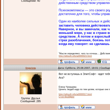
Сообщений:
40
действенным средством управле
Психокомплексы — это своего род
достаточно для того, чтобы упра
Один из наиболее сильных и де
заставить человека действовать
Наверное, и вы замечали, как 
меньшей мере, у нас в стране
средством. А потом и взрослый
страх разоблачения, боязнь пот
когда ему говорят: не сделаешь 
"Мысли определяют, чего ты хочешь… Действия
http://elitsoft.info/a0000023.html
lingvista
Дата: Суббота, 25.08.2007, 18:01 | Сообщ
Вот не вступишь в ЭлитСофт - ждет те
Ага?
Елена Чувашева
Ценить людей надо по тем целям, которые они п
http://elitsoft.info/a0000017.html
Стэп-брэйфинг
Группа: Друзья
Сообщений:
285