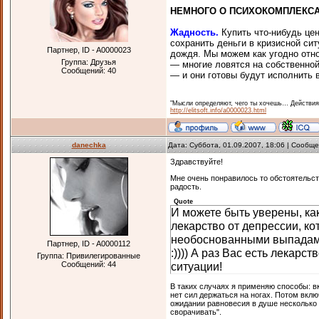
НЕМНОГО О ПСИХОКОМПЛЕКС
Жадность.
Купить что-нибудь цен
сохранить деньги в кризисной си
Партнер, ID - A0000023
дождя. Мы можем как угодно отно
Группа: Друзья
— многие ловятся на собственно
Сообщений:
40
— и они готовы будут исполнить 
"Мысли определяют, чего ты хочешь… Действия
http://elitsoft.info/a0000023.html
danechka
Дата: Суббота, 01.09.2007, 18:06 | Сообщ
Здравствуйте!
Мне очень понравилось то обстоятельств
радость.
Quote
И можете быть уверены, как
лекарство от депрессии, к
необоснованными выпадами 
Партнер, ID - A0000112
:)))) А раз Вас есть лекарс
Группа: Привилегированные
Сообщений:
44
ситуации!
В таких случаях я применяю способы: вк
нет сил держаться на ногах. Потом вклю
ожидании равновесия в душе несколько м
сворачивать".