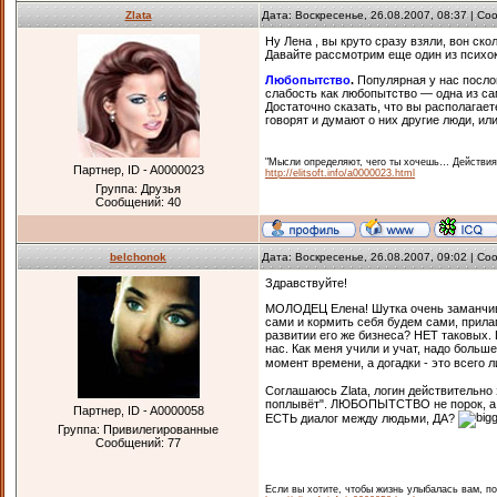
Zlata
Дата: Воскресенье, 26.08.2007, 08:37 | С
Ну Лена , вы круто сразу взяли, вон ско
Давайте рассмотрим еще один из психо
Любопытство
.
Популярная у нас посло
слабость как любопытство — одна из са
Достаточно сказать, что вы располагает
говорят и думают о них другие люди, ил
"Мысли определяют, чего ты хочешь… Действия
Партнер, ID - A0000023
http://elitsoft.info/a0000023.html
Группа: Друзья
Сообщений:
40
belchonok
Дата: Воскресенье, 26.08.2007, 09:02 | С
Здравствуйте!
МОЛОДЕЦ Елена! Шутка очень заманчива
сами и кормить себя будем сами, прилаг
развитии его же бизнеса? НЕТ таковых.
нас. Как меня учили и учат, надо больш
момент времени, а догадки - это всег
Соглашаюсь Zlata, логин действительно
поплывёт". ЛЮБОПЫТСТВО не порок, а ка
Партнер, ID - A0000058
ЕСТЬ диалог между людьми, ДА?
Группа: Привилегированные
Сообщений:
77
Если вы хотите, чтобы жизнь улыбалась вам, п