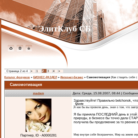
ЭлитКлуб СБ
2
Страница
2
из
4
«
1
3
4
»
Каталог форумов
»
БИЗНЕС-РАЗДЕЛ
»
Интернет-бизнес
»
Самомотивация
(Как стащить себя с
Самомотивация
madam
Дата: Среда, 15.08.2007, 08:44 | Сообщен
Здравствуйте! Правильно belchonok, что
Quote
А как бы вы провели день, зная о том, что зав
Я бы приняла ПОСЛЕДНИЙ день в этой ж
природы, в бизнесе бы точно дала СТАРТ
получила бы продолжение за то рвение в
Мир внутри себя безграничен, Мир на земле ог
Партнер, ID - A0000281