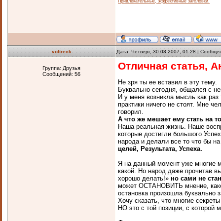
Привлекательные, эффективные заголовки.
voltreck
Дата: Четверг, 30.08.2007, 01:28 | Сообщ
Отличная статья, А
Группа: Друзья
Сообщений:
56
Не зря ты ее вставил в эту тему.
Буквально сегодня, общался с не
И у меня возникла мысль как раз 
практики ничего не стоят. Мне чел
говорил.
А что же мешает ему стать на т
Наша реальная жизнь. Наше восп
которые достигли большого Успех
народа и делали все то что бы н
целей, Результата, Успеха.
Я на данный момент уже многие м
какой. Но народ даже прочитав вы
хорошо делать!»
но сами не ста
может ОСТАНОВИТЬ мнение, каког
остановка произошла буквально з
Хочу сказать, что многие секрет
НО это с той позиции, с которой