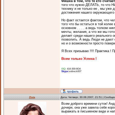
Фишка в том, что те кто считает
того что нужно ДЕЛАТЬ, то что
технику и не только ее , мы уже 
достижения нашего окружающего 
Но факт остается фактом, что че
того что бы остаться в той колее 
основном . . . . а ведь толком ни
мечты, желания, а что же мы гото
делает среди нашего реального ок
позволить. А ведь Люди не дают 
но и о возможности просто повер
Я Всех призываю !!!! Практика ! П
Всем только Успеха !
ISQ:
416-300-8О4
Skype:
voltreck007
Zlata
Дата: Четверг, 30.08.2007, 21:51 | Сообщ
Всем доброго времени суток! Анд
дочери, она уже завела себе кор
выражать в письменом виде и напр