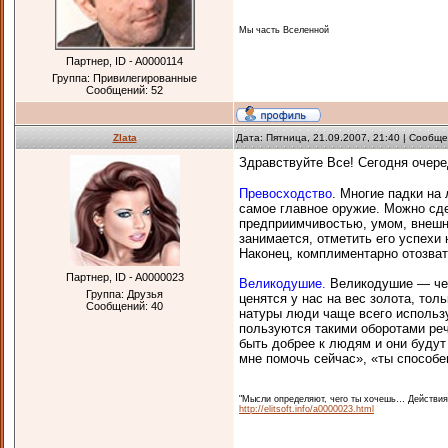
Мы часть Вселенной
Партнер, ID - A0000114
Группа: Привилегированные
Сообщений:
52
Zlata
Дата: Пятница, 21.09.2007, 21:40 | Сообщ
Здравствуйте Все! Сегодня очер
Превосходство
. Многие падки на
самое главное оружие. Можно сд
предприимчивостью, умом, внешн
занимается, отметить его успехи 
Наконец, комплиментарно отозват
Партнер, ID - A0000023
Великодушие.
Великодушие — чер
Группа: Друзья
ценятся у нас на вес золота, тол
Сообщений:
40
натуры люди чаще всего использ
пользуются такими оборотами реч
быть добрее к людям и они будут 
мне помочь сейчас», «ты способен
"Мысли определяют, чего ты хочешь… Действия
http://elitsoft.info/a0000023.html