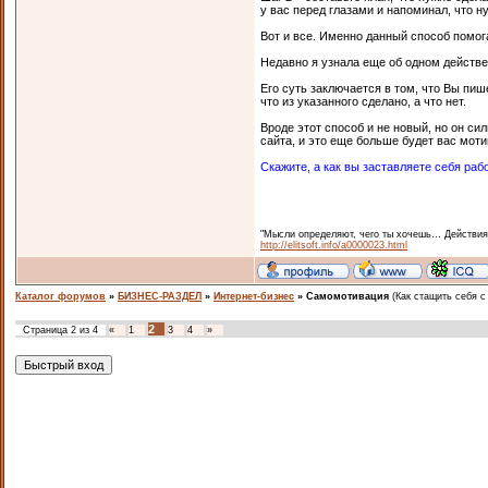
у вас перед глазами и напоминал, что н
Вот и все. Именно данный способ помог
Недавно я узнала еще об одном действе
Его суть заключается в том, что Вы пиш
что из указанного сделано, а что нет.
Вроде этот способ и не новый, но он си
сайта, и это еще больше будет вас мот
Скажите, а как вы заставляете себя раб
"Мысли определяют, чего ты хочешь… Действия
http://elitsoft.info/a0000023.html
Каталог форумов
»
БИЗНЕС-РАЗДЕЛ
»
Интернет-бизнес
»
Самомотивация
(Как стащить себя с
2
Страница
2
из
4
«
1
3
4
»