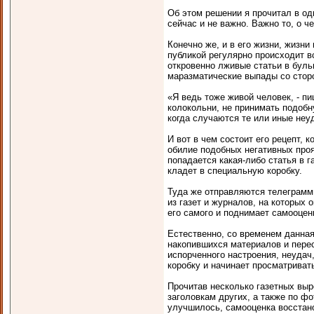
Об этом решении я прочитал в од
сейчас и не важно. Важно то, о 
Конечно же, и в его жизни, жизн
публикой регулярно происходит в
откровенно лживые статьи в буль
маразматические выпады со стор
«Я ведь тоже живой человек, - пи
колокольни, не принимать подобн
когда случаются те или иные не
И вот в чем состоит его рецепт, 
обилие подобных негативных проя
попадается какая-либо статья в г
кладет в специальную коробку.
Туда же отправляются телеграмм
из газет и журналов, на которых 
его самого и поднимает самооцен
Естественно, со временем данная 
накопившихся материалов и перес
испорченного настроения, неудач
коробку и начинает просматрива
Прочитав несколько газетных выр
заголовкам других, а также по фо
улучшилось, самооценка восстано