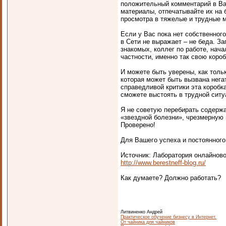
положительный комментарий в Ва
материалы, отпечатывайте их на
просмотра в тяжелые и трудные 
Если у Вас пока нет собственног
в Сети не выражает – не беда. З
знакомых, коллег по работе, нача
частности, именно так свою коро
И можете быть уверены, как толь
которая может быть вызвана нег
справедливой критики эта коробка,
сможете выстоять в трудной ситу
Я не советую перебирать содержа
«звездной болезни», чрезмерную 
Проверено!
Для Вашего успеха и постоянного
Источник: Лаборатория онлайново
http://www.berestneff-blog.ru/
Как думаете? Должно работать?
Литвиненко Андрей
Практическое обучение бизнесу в Интернет.
От чайника для чайников