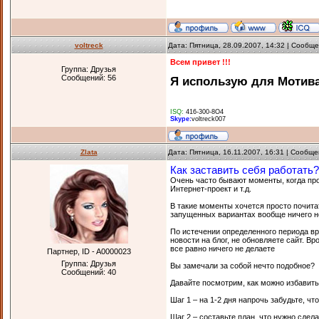
voltreck
Дата: Пятница, 28.09.2007, 14:32 | Сообщ
Всем привет !!!
Группа: Друзья
Сообщений:
56
Я использую для Мотивац
ISQ:
416-300-8О4
Skype:
voltreck007
Zlata
Дата: Пятница, 16.11.2007, 16:31 | Сообщ
Как заставить себя работать?
Очень часто бывают моменты, когда прос
Интернет-проект и т.д.
В такие моменты хочется просто почита
запущенных вариантах вообще ничего не
По истечении определенного периода вр
новости на блог, не обновляете сайт. Вро
все равно ничего не делаете
Партнер, ID - A0000023
Группа: Друзья
Вы замечали за собой нечто подобное?
Сообщений:
40
Давайте посмотрим, как можно избавить
Шаг 1 – на 1-2 дня напрочь забудьте, ч
Шаг 2 – составьте план, что нужно сдел