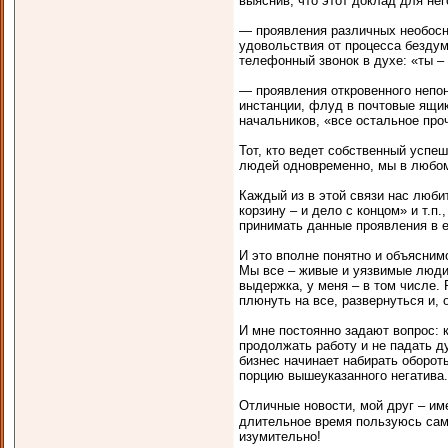
выяснив, что этот доклад для нег
— проявления различных необос
удовольствия от процесса бездум
телефонный звонок в духе: «ты – 
— проявления откровенного непон
инстанции, флуд в почтовые ящик
начальников, «все остальное про
Тот, кто ведет собственный успе
людей одновременно, мы в любом
Каждый из в этой связи нас люби
корзину – и дело с концом» и т.п.
принимать данные проявления в е
И это вполне понятно и объясним
Мы все – живые и уязвимые люди
выдержка, у меня – в том числе. 
плюнуть на все, развернуться и, 
И мне постоянно задают вопрос: к
продолжать работу и не падать ду
бизнес начинает набирать оборот
порцию вышеуказанного негатива.
Отличные новости, мой друг – и
длительное время пользуюсь сам 
изумительно!