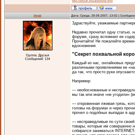
http://elitsoft.info/a0000058.html
litrub
Дата: Среда, 29.08.2007, 13:02 | Сообщен
Здраствуйте, уважаемые партнеры
Недавно прочитал одну статью, 
форуме, сразу вспомнил ее соде
Прочитайте! Не пожалейте времен
вдохновения.
"Секрет похвальной коро
Группа: Друзья
Сообщений:
134
Каждый из нас, онлайновых предп
различными проявлениями ее «нар
да так, что просто руки опускаю
Например:
— необоснованные и несправедлив
мы так или иначе «не угодили» (в
— откровенная лживая грязь, кот
головы на форумах и через прочи
прочел о подобных выпадах в адр
— несправедливые по сути своей 
товары, которые им совершенно не
собирался заниматься INTERNET-