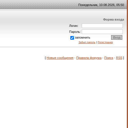
Понедельник, 10.08.2026, 05:50
Форма входа
Логин:
Пароль:
запомнить
Забыл пароль
|
Регистрация
[
Новые сообщения
·
Правила форума
·
Поиск
·
RSS
]