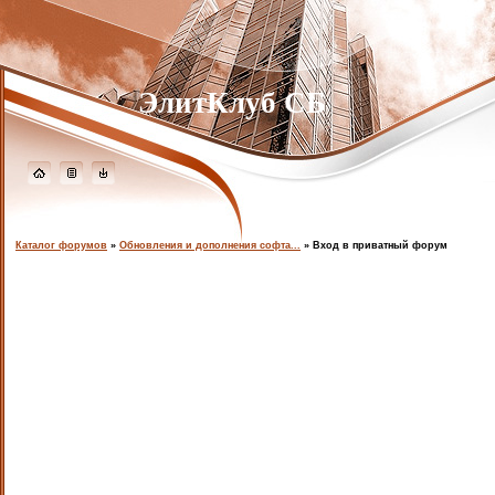
ЭлитКлуб СБ
Каталог форумов
»
Обновления и дополнения софта...
»
Вход в приватный форум